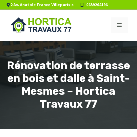
Aller
2 Av. Anatole France Villeparisis
0659264196
au
contenu
Menu
Rénovation de terrasse
en bois et dalle à Saint-
Mesmes – Hortica
Travaux 77